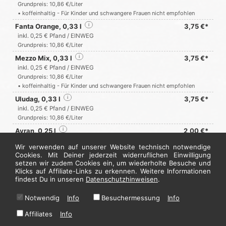
Grundpreis: 10,86 €/Liter
• koffeinhaltig - Für Kinder und schwangere Frauen nicht empfohlen
Fanta Orange, 0,33 l
i
3,75 €*
inkl. 0,25 € Pfand / EINWEG
Grundpreis: 10,86 €/Liter
Mezzo Mix, 0,33 l
i
3,75 €*
inkl. 0,25 € Pfand / EINWEG
Grundpreis: 10,86 €/Liter
• koffeinhaltig - Für Kinder und schwangere Frauen nicht empfohlen
Uludag, 0,33 l
i
3,75 €*
inkl. 0,25 € Pfand / EINWEG
Grundpreis: 10,86 €/Liter
Ayran, 0,25 l
i
2,00 €*
Grundpreis: 8,00 €/Liter
Wir verwenden auf unserer Website technisch notwendige
Wasser, 0,5 l
i
3,00 €*
Cookies. Mit Deiner jederzeit widerruflichen Einwilligung
setzen wir zudem Cookies ein, um wiederholte Besuche und
inkl. 0,25 € Pfand / EINWEG
Klicks auf Affiliate-Links zu erkennen. Weitere Informationen
Grundpreis: 5,75 €/Liter
findest Du in unseren
Datenschutzhinweisen
.
Jetzt hier bestellen
Notwendig
Info
Besuchermessung
Info
Affiliates
Info