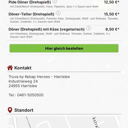
Pide Döner (Drehspieß)
i
12,50 €*
mit Dönerfleisch (Drehspieß), Käse, Peperoni, dazu 1 x Sauce nach Wahl
Döner-Teller (Drehspieß)
i
15,50 €*
mit Dönerfleisch (Drehspieß), Pommes frites, Eisbergsalat, Weiß- und Rotkraut, Tomaten,
Gurken, Zwiebeln, 3 x Saucen nach Wahl
Döner (Drehspieß) mit Käse (vegetarisch)
i
8,50 €*
mit Hirtenkäse, Eisbergsalat, Weiß- und Rotkraut, Tomaten, Gurken, Zwiebeln, 3 x
Saucen nach Wahl
Hier gleich bestellen
Kontakt
Truva by Kebap Heroes - Harrislee
Industrieweg 24
24955 Harrislee
Tel.: 0461-5050500
Standort