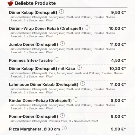
Beliebte Produkte
Döner Kebap (Drehspieß)
i
9,50 €*
mit Dönerfleisch (Drehspieß), Eisbergsalat, Weiß- und Rotkraut, Tomaten, Gurken,
Zwiebeln, 3 x Saucen nach Wahl
Dürüm-Wrap Döner Kebab (Drehspieß)
i
10,00 €*
mit Dönerfleisch (Drehspieß), Eisbergsalat, Weiß- und Rotkraut, Tomaten, Gurken,
Zwiebeln, 3 x Saucen nach Wahl
Jumbo Döner (Drehspieß)
i
11,00 €*
mit Dönerfleisch (Drehspieß), Eisbergsalat, Weiß- und Rotkraut, Tomaten, Gurken,
Zwiebeln, 3 x Saucen nach Wahl
Pommes frites-Tasche
i
4,50 €*
Döner Kebap (Drehspieß) mit Käse
i
10,20 €*
mit Dönerfleisch (Drehspieß), Käse, Eisbergsalat, Weiß- und Rotkraut, Tomaten, Gurken,
Zwiebeln, 3 x Saucen nach Wahl
Lahmacun Döner Kebab (Drehspieß)
i
11,00 €*
mit Dönerfleisch (Drehspieß), Eisbergsalat, Weiß- und Rotkraut, Tomaten, Gurken,
Zwiebeln, 3 x Saucen nach Wahl
Kinder Döner-Kebap (Drehspieß)
i
8,00 €*
mit Dönerfleisch (Drehspieß), Eisbergsalat, Weiß- und Rotkraut, Tomaten, Gurken,
Zwiebeln, 3 x Saucen nach Wahl
Pomm-Döner (Drehspieß)
i
9,00 €*
mit Dönerfleisch (Drehspieß), Pommes frites, 3 x Saucen nach Wahl
Pizza Margherita, Ø 30 cm
i
9,90 €*